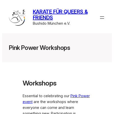
Zum
Inhalt
KARATE FÜR QUEERS &
springen
FRIENDS
Bushido München e.V.
Pink Power Workshops
Workshops
Essential to celebrating our
Pink Power
event
are the workshops where
everyone can come and learn
something new. Participation is